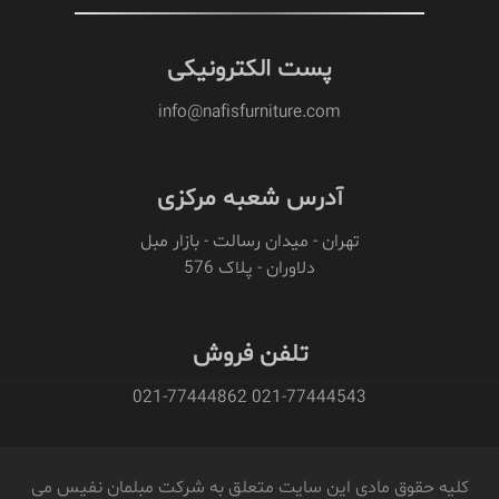
پست الکترونیکی
info@nafisfurniture.com
آدرس شعبه مرکزی
تهران - میدان رسالت - بازار مبل
دلاوران - پلاک 576
تلفن فروش
021-77444543 021-77444862
کلیه حقوق مادی این سایت متعلق به شرکت مبلمان نفیس می