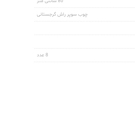
80 سانتی متر
چوب سوپر راش گرجستانی
8 عدد