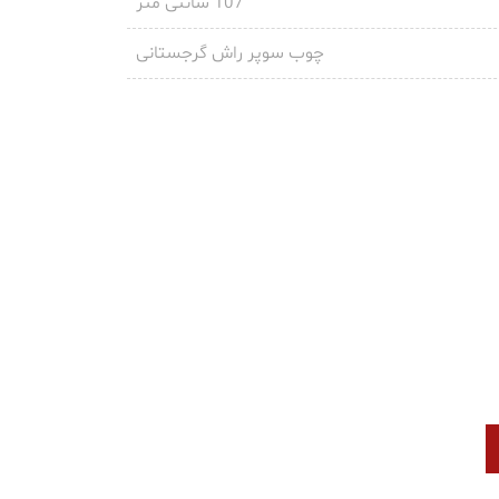
107 سانتی متر
چوب سوپر راش گرجستانی